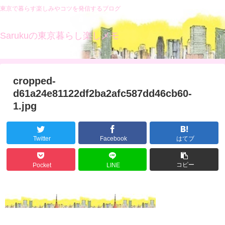
東京で暮らす楽しみやコツを発信するブログ
Sarukuの東京暮らし楽しメモ
cropped-
d61a24e81122df2ba2afc587dd46cb60-
1.jpg
Twitter
Facebook
はてブ
コピー
Pocket
LINE