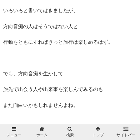
いろいろと書いてはきましたが、
方向音痴の人はそうではない人と
行動をともにすればきっと旅行は楽しめるはず。
でも、方向音痴を生かして
旅先で出会う人や出来事を楽しんでみるのも
また面白いかもしれませんよね。
メニュー
ホーム
検索
トップ
サイドバー
日本国内なら言葉は通じるし、