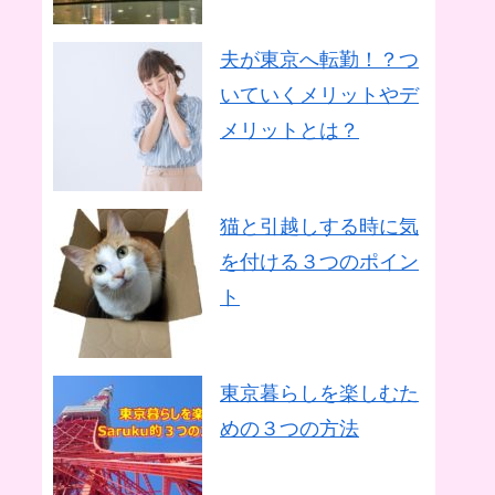
夫が東京へ転勤！？つ
いていくメリットやデ
メリットとは？
猫と引越しする時に気
を付ける３つのポイン
ト
東京暮らしを楽しむた
めの３つの方法